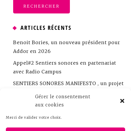
ARTICLES RÉCENTS
Benoit Bories, un nouveau président pour
Addor en 2026
Appel#2 Sentiers sonores en partenariat
avec Radio Campus
SENTIERS SONORES MANIFESTO , un projet
porté par ADDOR
Gérer le consentement
ADDOR peaufine Sentiers sonores
aux cookies
Appel à créations sonores documentaires
Merci de valider votre choix.
Bureau ADDOR 2025