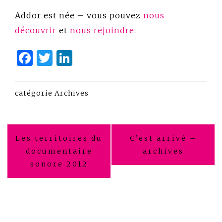
Addor est née – vous pouvez
nous
découvrir
et
nous rejoindre
.
Facebook
Twitter
LinkedIn
catégorie
Archives
Navigation
Les territoires du
C’est arrivé –
de
documentaire
archives
sonore 2012
l’article