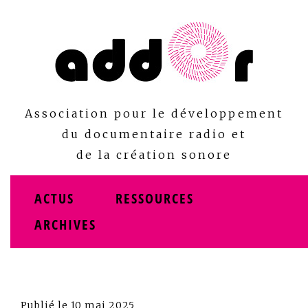
Skip
to
content
Association pour le développement
du documentaire radio et
de la création sonore
ACTUS
RESSOURCES
ARCHIVES
Publié le
10 mai 2025