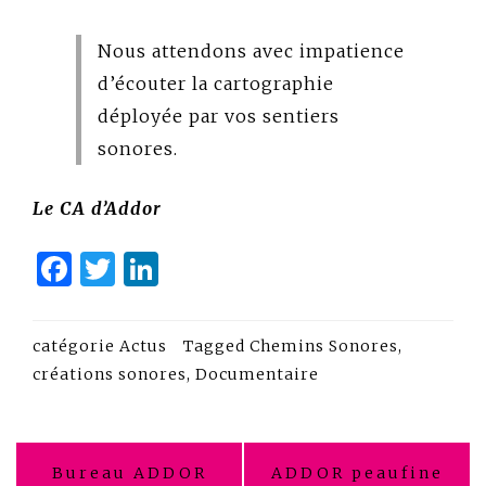
Nous attendons avec impatience
d’écouter la cartographie
déployée par vos sentiers
sonores.
Le CA d’Addor
Facebook
Twitter
LinkedIn
catégorie
Actus
Tagged
Chemins Sonores
,
créations sonores
,
Documentaire
Navigation
Bureau ADDOR
ADDOR peaufine