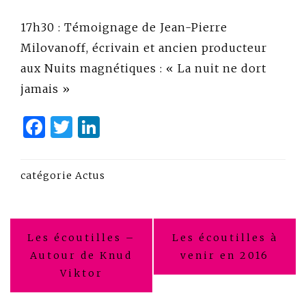
17h30 : Témoignage de Jean-Pierre
Milovanoff, écrivain et ancien producteur
aux Nuits magnétiques : « La nuit ne dort
jamais »
Facebook
Twitter
LinkedIn
catégorie
Actus
Navigation
Les écoutilles –
Les écoutilles à
de
Autour de Knud
venir en 2016
Viktor
l’article