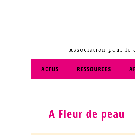
Skip
to
content
Association pour le
ACTUS
RESSOURCES
A
A Fleur de peau