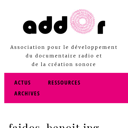
Skip
to
content
Association pour le développement
du documentaire radio et
de la création sonore
ACTUS
RESSOURCES
ARCHIVES
faidos_benoit.jpg