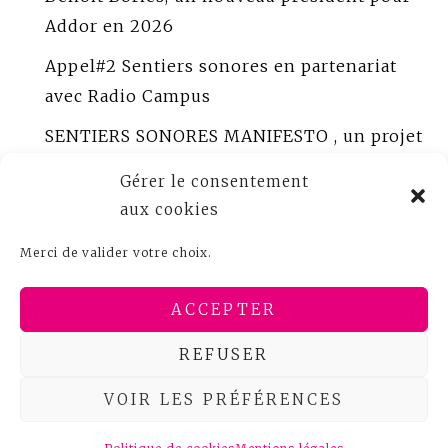
Addor en 2026
Appel#2 Sentiers sonores en partenariat
avec Radio Campus
SENTIERS SONORES MANIFESTO , un projet
porté par ADDOR
Gérer le consentement
ADDOR peaufine Sentiers sonores
aux cookies
Appel à créations sonores documentaires
Merci de valider votre choix.
Bureau ADDOR 2025
ACCEPTER
REFUSER
VOIR LES PRÉFÉRENCES