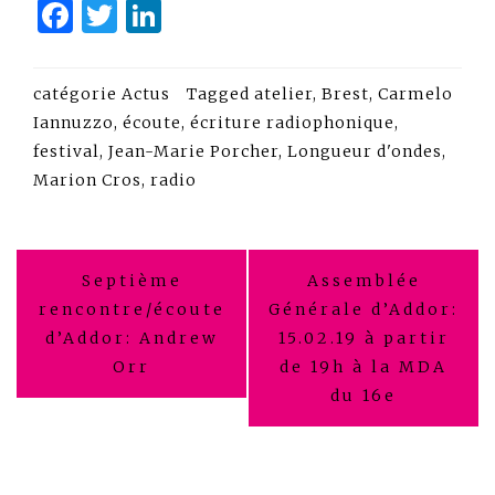
Facebook
Twitter
LinkedIn
catégorie
Actus
Tagged
atelier
,
Brest
,
Carmelo
Iannuzzo
,
écoute
,
écriture radiophonique
,
festival
,
Jean-Marie Porcher
,
Longueur d'ondes
,
Marion Cros
,
radio
Navigation
Septième
Assemblée
de
rencontre/écoute
Générale d’Addor:
d’Addor: Andrew
15.02.19 à partir
l’article
Orr
de 19h à la MDA
du 16e