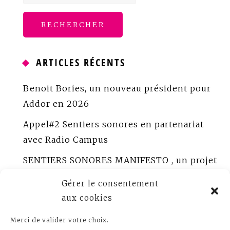
ARTICLES RÉCENTS
Benoit Bories, un nouveau président pour
Addor en 2026
Appel#2 Sentiers sonores en partenariat
avec Radio Campus
SENTIERS SONORES MANIFESTO , un projet
porté par ADDOR
Gérer le consentement
ADDOR peaufine Sentiers sonores
aux cookies
Appel à créations sonores documentaires
Merci de valider votre choix.