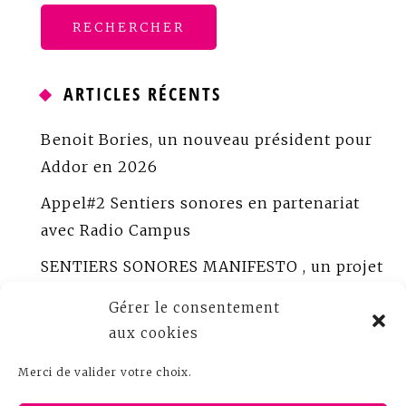
ARTICLES RÉCENTS
Benoit Bories, un nouveau président pour
Addor en 2026
Appel#2 Sentiers sonores en partenariat
avec Radio Campus
SENTIERS SONORES MANIFESTO , un projet
porté par ADDOR
Gérer le consentement
ADDOR peaufine Sentiers sonores
aux cookies
Appel à créations sonores documentaires
Merci de valider votre choix.
Bureau ADDOR 2025