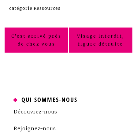
catégorie
Ressources
Navigation
C’est arrivé près
Visage interdit,
de
de chez vous
figure détruite
l’article
QUI SOMMES-NOUS
Découvrez-nous
Rejoignez-nous