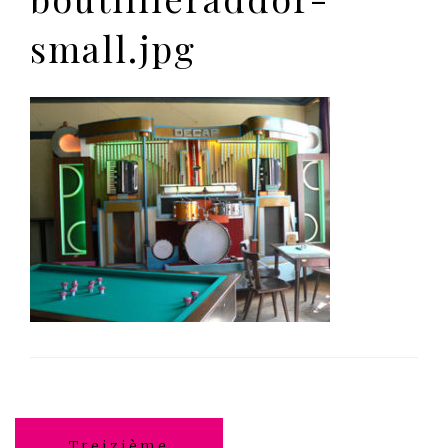
small.jpg
Navigation
Treizième