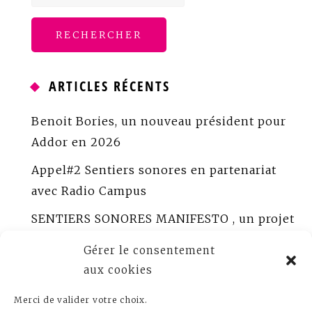
ARTICLES RÉCENTS
Benoit Bories, un nouveau président pour
Addor en 2026
Appel#2 Sentiers sonores en partenariat
avec Radio Campus
SENTIERS SONORES MANIFESTO , un projet
porté par ADDOR
Gérer le consentement
ADDOR peaufine Sentiers sonores
aux cookies
Appel à créations sonores documentaires
Merci de valider votre choix.