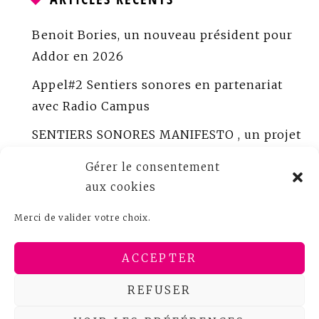
Benoit Bories, un nouveau président pour
Addor en 2026
Appel#2 Sentiers sonores en partenariat
avec Radio Campus
SENTIERS SONORES MANIFESTO , un projet
porté par ADDOR
Gérer le consentement
ADDOR peaufine Sentiers sonores
aux cookies
Appel à créations sonores documentaires
Merci de valider votre choix.
Bureau ADDOR 2025
ACCEPTER
REFUSER