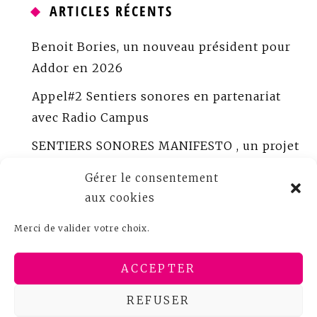
ARTICLES RÉCENTS
Benoit Bories, un nouveau président pour
Addor en 2026
Appel#2 Sentiers sonores en partenariat
avec Radio Campus
SENTIERS SONORES MANIFESTO , un projet
porté par ADDOR
Gérer le consentement
ADDOR peaufine Sentiers sonores
aux cookies
Appel à créations sonores documentaires
Merci de valider votre choix.
Bureau ADDOR 2025
ACCEPTER
REFUSER