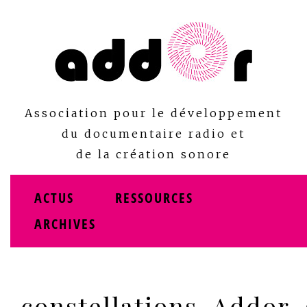
Skip
to
content
Association pour le développement
du documentaire radio et
de la création sonore
ACTUS
RESSOURCES
ARCHIVES
constellations_Addor_