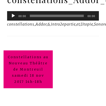
Lecteur
00:00
00:00
audio
constellations_Addor_6_intro2epartie_et_Utopie_Sonor
Navigation
Constellations au
de
Nouveau Théâtre
de Montreuil
l’article
samedi 18 nov
2017 14h-18h