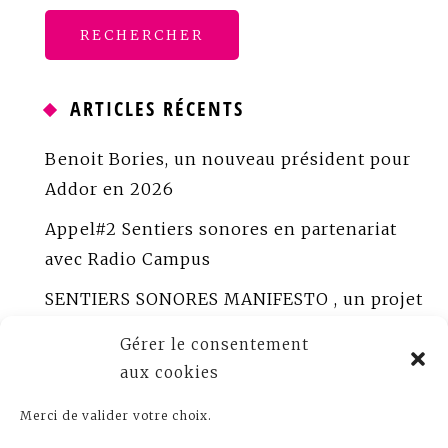
ARTICLES RÉCENTS
Benoit Bories, un nouveau président pour
Addor en 2026
Appel#2 Sentiers sonores en partenariat
avec Radio Campus
SENTIERS SONORES MANIFESTO , un projet
porté par ADDOR
Gérer le consentement
ADDOR peaufine Sentiers sonores
aux cookies
Appel à créations sonores documentaires
Merci de valider votre choix.