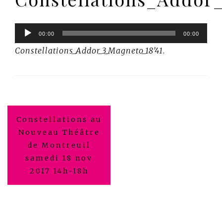
Lecteur
00:00
00:00
audio
Constellations_Addor_3_Magneto_18’41
.
Navigation
Constellations au
de
Nouveau Théâtre
de Montreuil
l’article
samedi 18 nov
2017 14h-18h