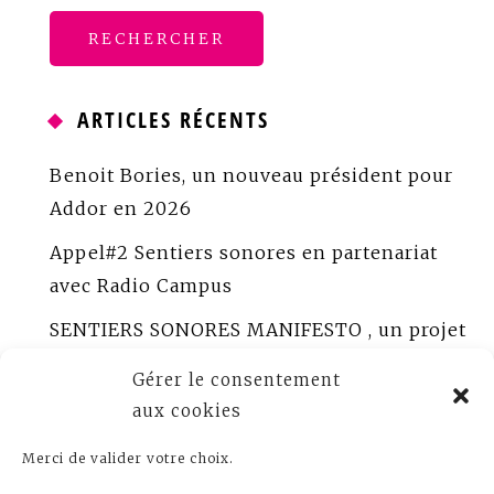
ARTICLES RÉCENTS
Benoit Bories, un nouveau président pour
Addor en 2026
Appel#2 Sentiers sonores en partenariat
avec Radio Campus
SENTIERS SONORES MANIFESTO , un projet
porté par ADDOR
Gérer le consentement
ADDOR peaufine Sentiers sonores
aux cookies
Appel à créations sonores documentaires
Merci de valider votre choix.