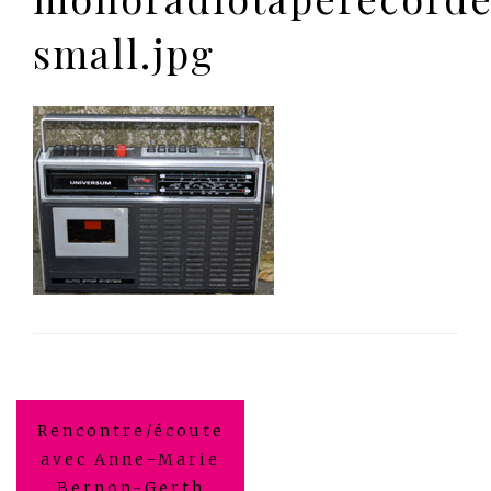
small.jpg
Navigation
Rencontre/écoute
de
avec Anne-Marie
Bernon-Gerth