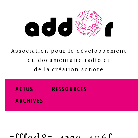
Skip
to
content
Association pour le développement
du documentaire radio et
de la création sonore
ACTUS
RESSOURCES
ARCHIVES
7fffed87-4339-406f-